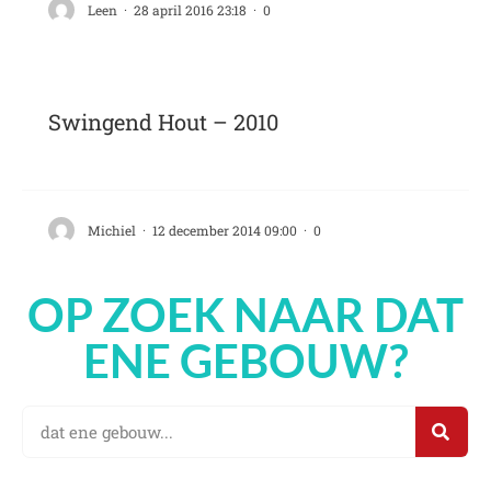
Leen
·
28 april 2016 23:18
·
0
Swingend Hout – 2010
Michiel
·
12 december 2014 09:00
·
0
OP ZOEK NAAR DAT
ENE GEBOUW?