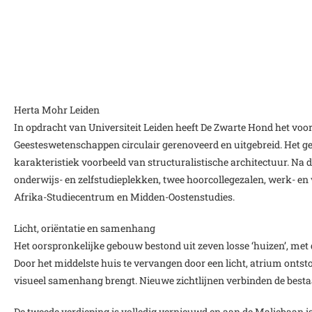
Herta Mohr Leiden
In opdracht van Universiteit Leiden heeft De Zwarte Hond het voor
Geesteswetenschappen circulair gerenoveerd en uitgebreid. Het ge
karakteristiek voorbeeld van structuralistische architectuur. Na 
onderwijs- en zelfstudieplekken, twee hoorcollegezalen, werk- e
Afrika-Studiecentrum en Midden-Oostenstudies.
Licht, oriëntatie en samenhang
Het oorspronkelijke gebouw bestond uit zeven losse ‘huizen’, met
Door het middelste huis te vervangen door een licht, atrium ontston
visueel samenhang brengt. Nieuwe zichtlijnen verbinden de besta
De tweede verdieping is volledig vernieuwd en aan de Maliebaan is