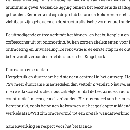
aluminium gevel. Gezien de ligging binnen het beschermde stads
gehouden. Kenmerkend zijn de prefab betonnen kolommen met keg
zichtbaar zijn gehouden en de structuralistische vormentaal onde
De uitnodigende entree verbindt het binnen- en het buitenplein en 
coffeecorner uit tot ontmoeting, buiten zorgen zitelementen voor 
ontmoeting en uitwisseling. De renovatie is de eerste stap in d
beter wordt verbonden met de stad en het Singelpark.
Duurzaam én circulair
Hergebruik en duurzaamheid stonden centraal in het ontwerp. He
72% meer duurzame maatregelen dan wettelijk vereist. Nieuwe, energ
nieuwe dakconstructie, noodzakelijk omdat de bestaande structuur 
constructief tot één geheel verbonden. Het merendeel van het oor
hergebruikt, zoals betonnen kolommen uit het gesloopte middend
werkplaats BWRI zijn omgevormd tot een prefab wandafwerking i
Samenwerking en respect voor het bestaande