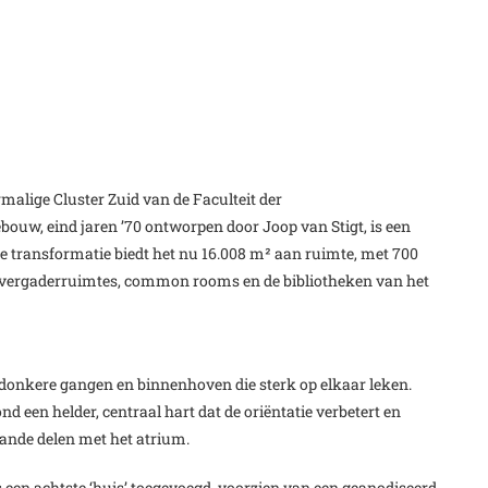
malige Cluster Zuid van de Faculteit der
bouw, eind jaren ’70 ontworpen door Joop van Stigt, is een
de transformatie biedt het nu 16.008 m² aan ruimte, met 700
n vergaderruimtes, common rooms en de bibliotheken van het
 donkere gangen en binnenhoven die sterk op elkaar leken.
d een helder, centraal hart dat de oriëntatie verbetert en
ande delen met het atrium.
 een achtste ‘huis’ toegevoegd, voorzien van een geanodiseerd