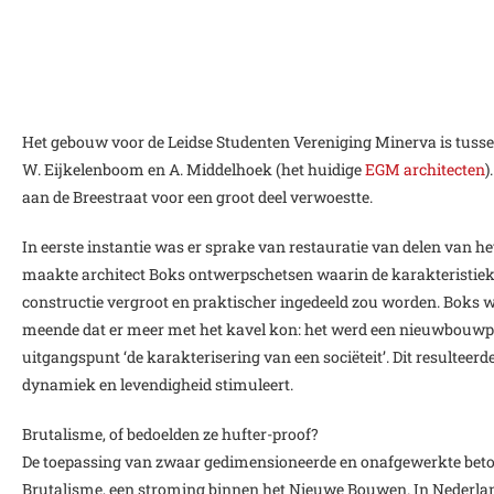
Het gebouw voor de Leidse Studenten Vereniging Minerva is tuss
W. Eijkelenboom en A. Middelhoek (het huidige
EGM architecten
)
aan de Breestraat voor een groot deel verwoestte.
In eerste instantie was er sprake van restauratie van delen van h
maakte architect Boks ontwerpschetsen waarin de karakteristieke 
constructie vergroot en praktischer ingedeeld zou worden. Boks wa
meende dat er meer met het kavel kon: het werd een nieuwbouwpr
uitgangspunt ‘de karakterisering van een sociëteit’. Dit resulteer
dynamiek en levendigheid stimuleert.
Brutalisme, of bedoelden ze hufter-proof?
De toepassing van zwaar gedimensioneerde en onafgewerkte beto
Brutalisme, een stroming binnen het Nieuwe Bouwen. In Nederland