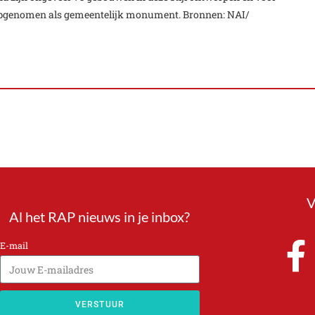
den opgenomen als gemeentelijk monument. Bronnen: NAI/
V
Al het RAP nieuws in je inbox?
E-mail
VERSTUUR