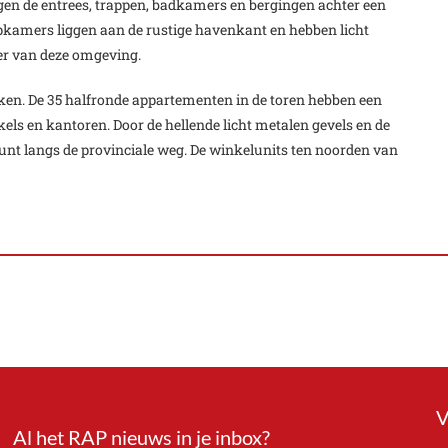
ingen de entrees, trappen, badkamers en bergingen achter een
apkamers liggen aan de rustige havenkant en hebben licht
ter van deze omgeving.
ken. De 35 halfronde appartementen in de toren hebben een
els en kantoren. Door de hellende licht metalen gevels en de
unt langs de provinciale weg. De winkelunits ten noorden van
V
Al het RAP nieuws in je inbox?