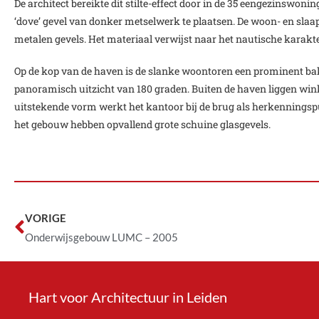
De architect bereikte dit stilte-effect door in de 35 eengezinswon
‘dove’ gevel van donker metselwerk te plaatsen. De woon- en sla
metalen gevels. Het materiaal verwijst naar het nautische karak
Op de kop van de haven is de slanke woontoren een prominent ba
panoramisch uitzicht van 180 graden. Buiten de haven liggen wink
uitstekende vorm werkt het kantoor bij de brug als herkenningsp
het gebouw hebben opvallend grote schuine glasgevels.
VORIGE
Onderwijsgebouw LUMC – 2005
Hart voor Architectuur in Leiden