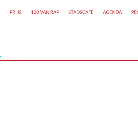
S
PRIJS
100 VAN RAP
STADSCAFÉ
AGENDA
PE
1