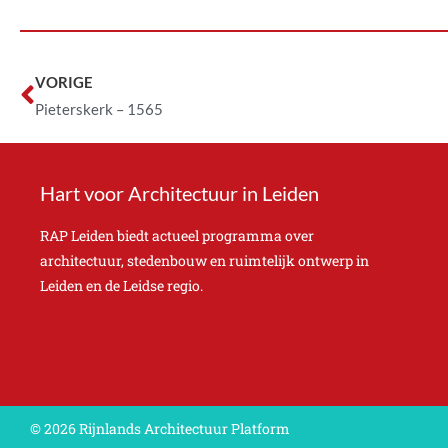
VORIGE
Pieterskerk – 1565
Hart voor Architectuur in Leiden
RAP Leiden biedt actueel programma over
architectuur, stedenbouw en ruimtelijk ontwerp in
Leiden en de Leidse regio.
© 2026 Rijnlands Architectuur Platform