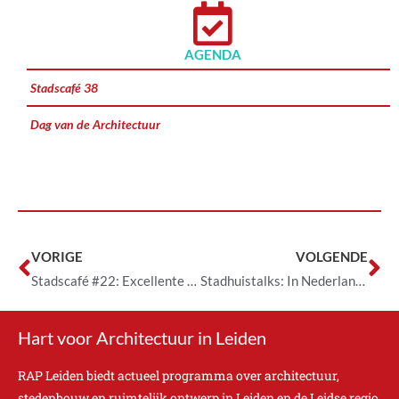
AGENDA
Stadscafé 38
Dag van de Architectuur
VORIGE
VOLGENDE
Stadscafé #22: Excellente Architectuur schiet Omhoog
Stadhuistalks: In Nederland hebben we genoeg slaapkamers, maar te weinig voordeuren
Hart voor Architectuur in Leiden
RAP Leiden biedt actueel programma over architectuur,
stedenbouw en ruimtelijk ontwerp in Leiden en de Leidse regio.