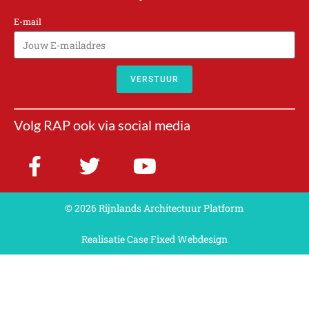
E-mail
VERSTUUR
A
l
Volg RAP ook via social media
t
e
r
n
a
© 2026 Rijnlands Architectuur Platform
t
Realisatie Case Fixed Webdesign
i
v
e
: