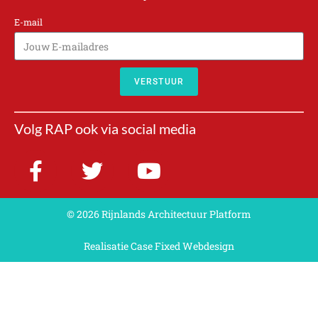
E-mail
VERSTUUR
A
l
Volg RAP ook via social media
t
e
r
n
a
© 2026 Rijnlands Architectuur Platform
t
Realisatie Case Fixed Webdesign
i
v
e
: