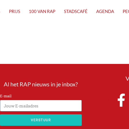
S
PRIJS
100 VAN RAP
STADSCAFÉ
AGENDA
PE
V
Al het RAP nieuws in je inbox?
E-mail
VERSTUUR