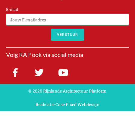
E-mail
VERSTUUR
A
l
Volg RAP ook via social media
t
e
r
n
a
© 2026 Rijnlands Architectuur Platform
t
Realisatie Case Fixed Webdesign
i
v
e
: