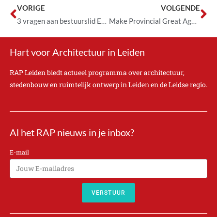
VORIGE
VOLGENDE
3 vragen aan bestuurslid Esther Stevelink
Make Provincial Great Again debat bij BplusC
Hart voor Architectuur in Leiden
RAP Leiden biedt actueel programma over architectuur,
stedenbouw en ruimtelijk ontwerp in Leiden en de Leidse regio.
Al het RAP nieuws in je inbox?
E-mail
VERSTUUR
A