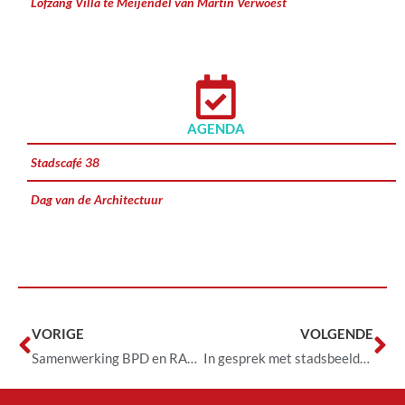
Lofzang Villa te Meijendel van Martin Verwoest
AGENDA
Stadscafé 38
Dag van de Architectuur
VORIGE
VOLGENDE
Samenwerking BPD en RAP Leiden verlengd
In gesprek met stadsbeeldbepalers Stijn de Jongh en Arie van der Neut