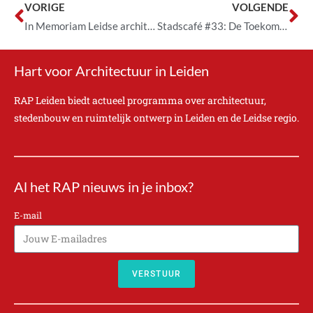
VORIGE
VOLGENDE
In Memoriam Leidse architect Wim Hofman (1941-2024) overleden, een bevlogen smaakmaker
Stadscafé #33: De Toekomst van het gebouw
Hart voor Architectuur in Leiden
RAP Leiden biedt actueel programma over architectuur,
stedenbouw en ruimtelijk ontwerp in Leiden en de Leidse regio.
Al het RAP nieuws in je inbox?
E-mail
VERSTUUR
A