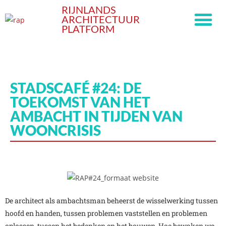
RIJNLANDS
ARCHITECTUUR
PLATFORM
STADSCAFÉ #24: DE
TOEKOMST VAN HET
AMBACHT IN TIJDEN VAN
WOONCRISIS
De architect als ambachtsman beheerst de wisselwerking tussen
hoofd en handen, tussen problemen vaststellen en problemen
oplossen, tussen het bedenken en het bouwen. Hoe bewaken we