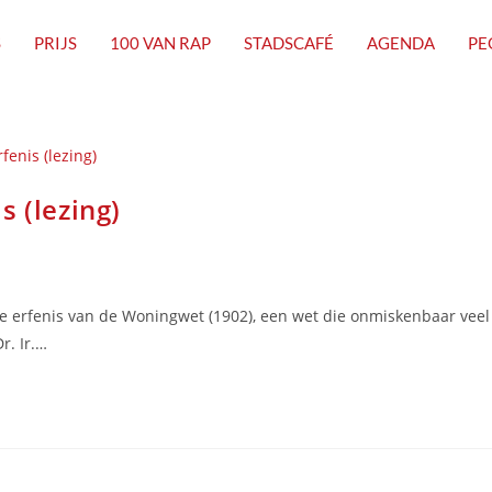
S
PRIJS
100 VAN RAP
STADSCAFÉ
AGENDA
PE
s (lezing)
 de erfenis van de Woningwet (1902), een wet die onmiskenbaar veel
r. Ir.…