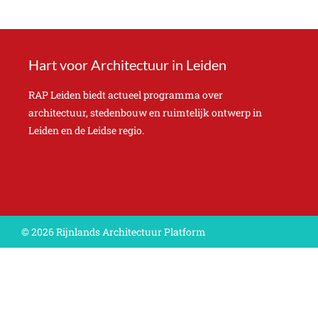
Hart voor Architectuur in Leiden
RAP Leiden biedt actueel programma over
architectuur, stedenbouw en ruimtelijk ontwerp in
Leiden en de Leidse regio.
© 2026 Rijnlands Architectuur Platform