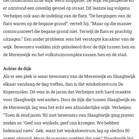
het onderhoud in de wijk werd stopgezet. De wijk verpauperde en
er ontstond een onveilig gevoel op straat. Dit laatste lag volgens
Verheijen ook aan de indeling van de flats. “De bergingen van de
flats waren op de begane grond”, vertelt hij. “Maar op die manier
communiceert die begane grond niet. Terwijl de flats er prachtig
uitzagen.” Een ander probleem was het verstopte karakter van de
wijk. Bewoners voelden zich geïsoleerd door de dijk tussen hen en
de Merenwijk en het volkstuincomplex tussen hen en de stad.
Achter de dijk
Als er een plek is waar bewoners van de Merenwijk en Slaaghwijk
elkaar vandaag de dag treffen, dan is dat winkelcentrum De
Kopermolen. Dit was in de jaren dat Verheijen zich hard maakte
voor Slaaghwijk wel anders. Door de dijk die tussen Slaaghwijk en
de Merenwijk lag was het echt een afzonderlijke wijk. Verheijen:
“Toen ik eind jaren ’80 met bewoners van Slaaghwijk ging praten
zeiden ze: ‘Geef ons winkels, geef ons kroegen. We hebben
helemaal niets’. Gek, want het winkelcentrum lag op slechts 50
meter afstand. Maar de mensen voelden dat niet.” Slaaghwijk lag