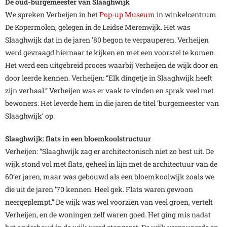
De oud-burgemeester van Slaaghwijk
We spreken Verheijen in het
Pop-up Museum
in winkelcentrum
De Kopermolen, gelegen in de Leidse Merenwijk. Het was
Slaaghwijk dat in de jaren ’80 begon te verpauperen. Verheijen
werd gevraagd hiernaar te kijken en met een voorstel te komen.
Het werd een uitgebreid proces waarbij Verheijen de wijk door en
door leerde kennen. Verheijen: “Elk dingetje in Slaaghwijk heeft
zijn verhaal.” Verheijen was er vaak te vinden en sprak veel met
bewoners. Het leverde hem in die jaren de titel ‘burgemeester van
Slaaghwijk’ op.
Slaaghwijk: flats in een bloemkoolstructuur
Verheijen: “Slaaghwijk zag er architectonisch niet zo best uit. De
wijk stond vol met flats, geheel in lijn met de architectuur van de
60’er jaren, maar was gebouwd als een bloemkoolwijk zoals we
die uit de jaren ’70 kennen. Heel gek. Flats waren gewoon
neergeplempt.” De wijk was wel voorzien van veel groen, vertelt
Verheijen, en de woningen zelf waren goed. Het ging mis nadat